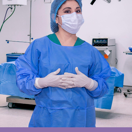
Servicios de Mastología
icios de Prevencion Oncol
cios de Métodos Anticonce
Productos
Blog
Eventos
Contáctame