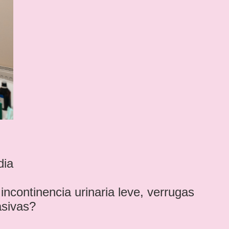
dia
ncontinencia urinaria leve, verrugas
vasivas?