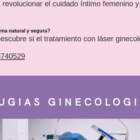
a revolucionar el cuidado íntimo femenino y
orma natural y segura?
scubre si el tratamiento con láser ginecoló
Inicio
3740529
Sobre mí
Servicios de Ginecología
UGIAS GINECOLOG
icios de Ginecología con 
cios de Cirugías Ginecol
Servicios de Obstetricia