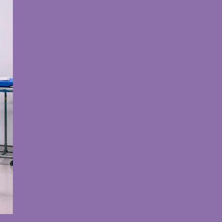
ógica
ptivos