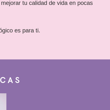
 mejorar tu calidad de vida en pocas
gico es para ti.
ICAS
Laser
ógicas