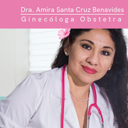
Dra. Amira Santa Cruz Benavides
Ginecóloga Obstetra