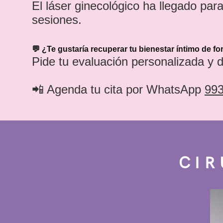
El láser ginecológico ha llegado par
sesiones.
💬 ¿Te gustaría recuperar tu bienestar íntimo de f
Pide tu evaluación personalizada y de
📲 Agenda tu cita por WhatsApp
99
CIR
Serv
Servi