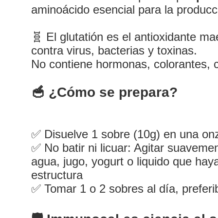
aminoácido esencial para la producc
🧬 El glutatión es el antioxidante m
contra virus, bacterias y toxinas.
No contiene hormonas, colorantes, 
Serv
🥣 ¿Cómo se prepara?
Servi
✅ Disuelve 1 sobre (10g) en una onz
✅ No batir ni licuar: Agitar suavem
agua, jugo, yogurt o liquido que ha
estructura
✅ Tomar 1 o 2 sobres al día, prefer