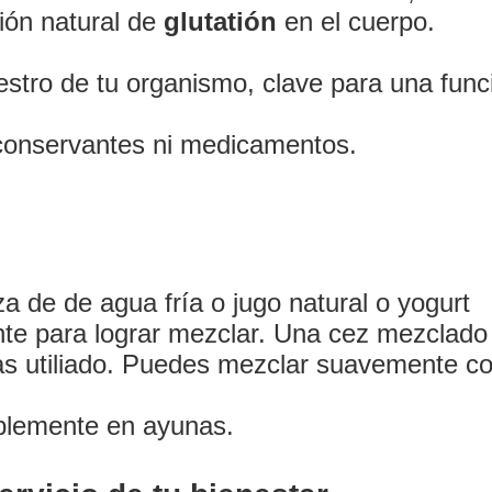
ión natural de
glutatión
en el cuerpo.
Servicios de Obstetricia
aestro de tu organismo, clave para una func
Servicios de Mastología
conservantes ni medicamentos.
icios de Prevencion Oncol
cios de Métodos Anticonce
Productos
a de de agua fría o jugo natural o yogurt
ente para lograr mezclar. Una cez mezclad
Blog
yas utiliado. Puedes mezclar suavemente c
Eventos
iblemente en ayunas.
Contáctame