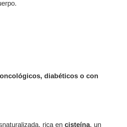
uerpo.
 oncológicos, diabéticos o con
Laser
snaturalizada, rica en
cisteína
, un
ógicas