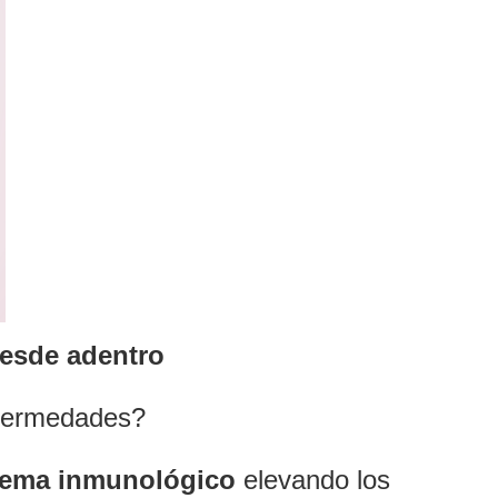
desde adentro
nfermedades?
istema inmunológico
elevando los