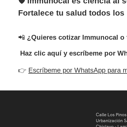
🛡️
Immunocal es ciencia al s
Fortalece tu salud todos los 
📲
¿Quieres cotizar Immunocal o
Haz clic aquí y escríbeme por Wha
👉
Escríbeme por WhatsApp para m
Calle Los Pinos
Urbanización S
Chiclayo - Lam