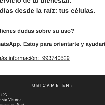
ervicio de tu bienestar.
días desde la raíz: tus células.
 tienes dudas sobre su uso?
tsApp. Estoy para orientarte y ayudart
ás información: 993740529
UBICAME EN:
 193.
anta Victoria.
bayeque - Perú