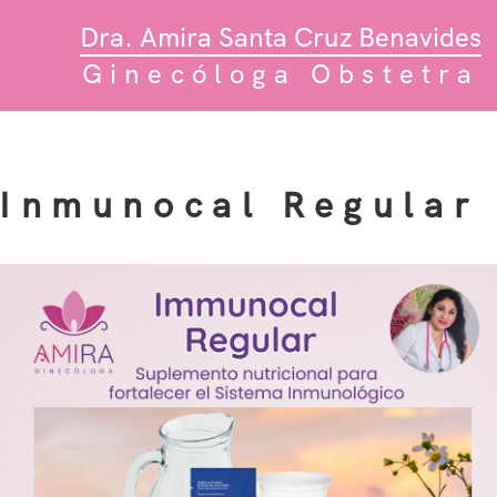
Dra. Amira Santa Cruz Benavides
Ginecóloga Obstetra
Inmunocal Regular