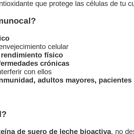
ntioxidante que protege las células de tu c
mmunocal?
ico
envejecimiento celular
 rendimiento físico
fermedades crónicas
Inicio
erferir con ellos
inmunidad, adultos mayores, pacientes
Sobre mí
Servicios de Ginecología
l?
icios de Ginecología con 
teína de suero de leche bioactiva
, no de
cios de Cirugías Ginecol