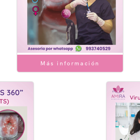
Servicios de Obstetricia
Servicios de Mastología
icios de Prevencion Oncol
cios de Métodos Anticonce
Más información
Productos
Blog
Eventos
Contáctame