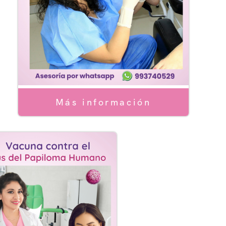
ógica
ptivos
Más información