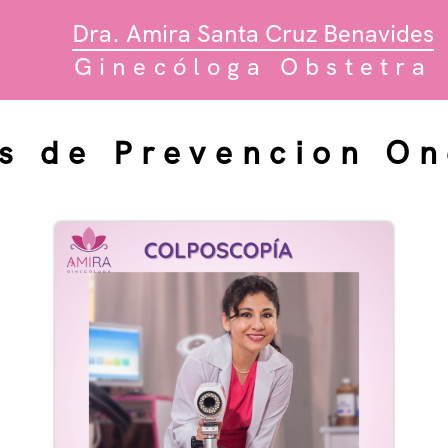
Dra. Amira Santa Cruz Benavides
Ginecóloga Obstetra
os de Prevencion On