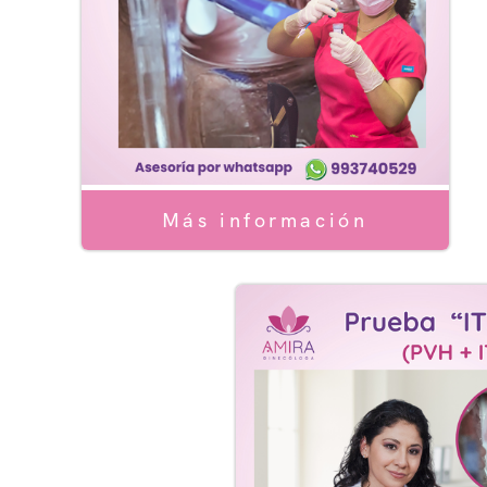
Serv
Servi
Más información