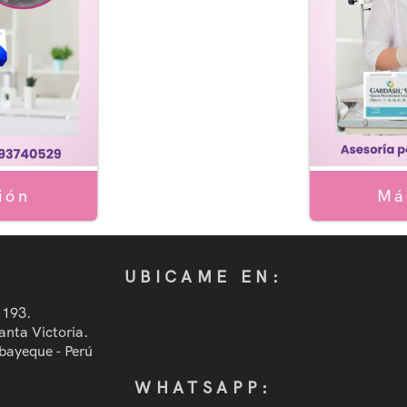
Má
ión
UBICAME EN:
 193.
anta Victoria.
bayeque - Perú
WHATSAPP: