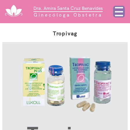
Dra. Amira Santa Cruz Benavides
Ginecóloga Obstetra
Tropivag