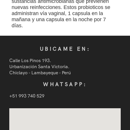
Mastología
sustancias antimicrobianas que previenen
nuevas reinfecciones. Estos probioticos se
administran vía vaginal, 1 capsula en la
Prevencion Oncológica
mañana y una capsula en la noche por 7
días.
Métodos Anticonceptivos
Productos
UBICAME EN:
Calle Los Pinos 193.
Blog
Urbanización Santa Victoria.
Chiclayo - Lambayeque - Perú
Eventos
WHATSAPP:
+51 993 740 529
Contáctame