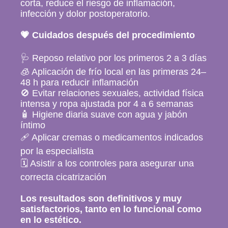
corta, reduce el riesgo de inflamación,
Mastología
infección y dolor postoperatorio.
💗 Cuidados después del procedimiento
Prevencion Oncológica
🩺 Reposo relativo por los primeros 2 a 3 días
Métodos Anticonceptivos
🧊 Aplicación de frío local en las primeras 24–
48 h para reducir inflamación
🚫 Evitar relaciones sexuales, actividad física
Productos
intensa y ropa ajustada por 4 a 6 semanas
🧴 Higiene diaria suave con agua y jabón
Blog
íntimo
🩹 Aplicar cremas o medicamentos indicados
Eventos
por la especialista
🗓 Asistir a los controles para asegurar una
correcta cicatrización
Contáctame
Los resultados son definitivos y muy
satisfactorios, tanto en lo funcional como
en lo estético.