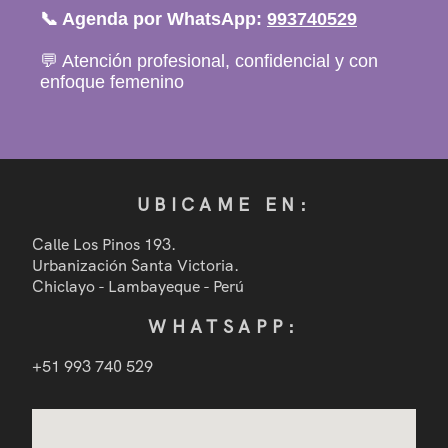
📞 Agenda por WhatsApp:
993740529
💬 Atención profesional, confidencial y con
enfoque femenino
UBICAME EN:
Calle Los Pinos 193.
Urbanización Santa Victoria.
Chiclayo - Lambayeque - Perú
WHATSAPP:
+51 993 740 529