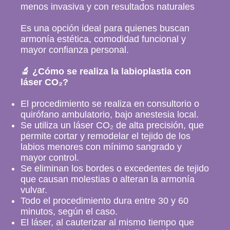
menos invasiva y con resultados naturales
Es una opción ideal para quienes buscan
armonía estética, comodidad funcional y
mayor confianza personal.
Inicio
🔬 ¿Cómo se realiza la labioplastia con
láser CO₂?
Sobre mí
El procedimiento se realiza en consultorio o
quirófano ambulatorio, bajo anestesia local.
Se utiliza un láser CO₂ de alta precisión, que
Ginecología
permite cortar y remodelar el tejido de los
labios menores con mínimo sangrado y
Ginecología con Laser
mayor control.
Se eliminan los bordes o excedentes de tejido
que causan molestias o alteran la armonía
Cirugías
vulvar.
Todo el procedimiento dura entre 30 y 60
Obstetricia
minutos, según el caso.
El láser, al cauterizar al mismo tiempo que