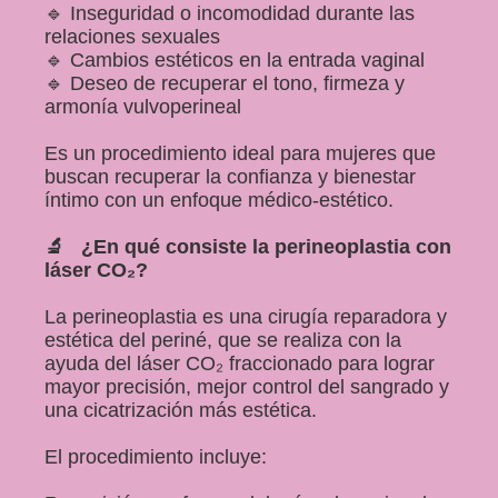
🔹 Inseguridad o incomodidad durante las
relaciones sexuales
🔹 Cambios estéticos en la entrada vaginal
🔹 Deseo de recuperar el tono, firmeza y
armonía vulvoperineal
Es un procedimiento ideal para mujeres que
buscan recuperar la confianza y bienestar
íntimo con un enfoque médico-estético.
🔬 ¿En qué consiste la perineoplastia con
Inicio
láser CO₂?
La perineoplastia es una cirugía reparadora y
Sobre mí
estética del periné, que se realiza con la
ayuda del láser CO₂ fraccionado para lograr
Ginecología
mayor precisión, mejor control del sangrado y
una cicatrización más estética.
Ginecología con Laser
El procedimiento incluye: