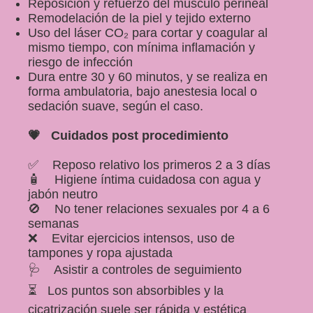
Reposición y refuerzo del músculo perineal
Cirugías
Remodelación de la piel y tejido externo
Uso del láser CO₂ para cortar y coagular al
Obstetricia
mismo tiempo, con mínima inflamación y
riesgo de infección
Dura entre 30 y 60 minutos, y se realiza en
Mastología
forma ambulatoria, bajo anestesia local o
sedación suave, según el caso.
Prevencion Oncológica
💗 Cuidados post procedimiento
Métodos Anticonceptivos
✅ Reposo relativo los primeros 2 a 3 días
🧴 Higiene íntima cuidadosa con agua y
jabón neutro
Productos
🚫 No tener relaciones sexuales por 4 a 6
semanas
Blog
❌ Evitar ejercicios intensos, uso de
tampones y ropa ajustada
🩺 Asistir a controles de seguimiento
Eventos
⏳ Los puntos son absorbibles y la
cicatrización suele ser rápida y estética