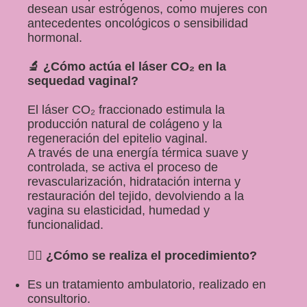
desean usar estrógenos, como mujeres con
antecedentes oncológicos o sensibilidad
hormonal.
🔬 ¿Cómo actúa el láser CO₂ en la
sequedad vaginal?
El láser CO₂ fraccionado estimula la
Inicio
producción natural de colágeno y la
regeneración del epitelio vaginal.
Sobre mí
A través de una energía térmica suave y
controlada, se activa el proceso de
revascularización, hidratación interna y
Ginecología
restauración del tejido, devolviendo a la
vagina su elasticidad, humedad y
Ginecología con Laser
funcionalidad.
👩‍⚕️ ¿Cómo se realiza el procedimiento?
Cirugías
Es un tratamiento ambulatorio, realizado en
consultorio.
Obstetricia