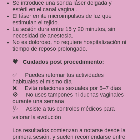
Se introduce una sonda láser delgada y
estéril en el canal vaginal.
Mastología
El láser emite microimpulsos de luz que
estimulan el tejido.
La sesión dura entre 15 y 20 minutos, sin
Prevencion Oncológica
necesidad de anestesia.
No es doloroso, no requiere hospitalización ni
Métodos Anticonceptivos
tiempo de reposo prolongado.
💗 Cuidados post procedimiento:
Productos
✅ Puedes retomar tus actividades
habituales el mismo día
Blog
❌ Evita relaciones sexuales por 5–7 días
🚫 No uses tampones ni duchas vaginales
Eventos
durante una semana
🩺 Asiste a tus controles médicos para
Contáctame
valorar la evolución
Los resultados comienzan a notarse desde la
primera sesión, y suelen recomendarse entre