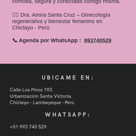
cómoda, segura y conectada contigo misma.
👩‍⚕️ Dra. Amira Santa Cruz – Ginecología
regenerativa y bienestar femenino en
Chiclayo - Perú
📞 Agenda por WhatsApp :
993740529
UBICAME EN:
Calle Los Pinos 193.
Urbanización Santa Victoria.
Chiclayo - Lambayeque - Perú
WHATSAPP:
+51 993 740 529