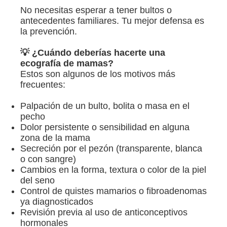
No necesitas esperar a tener bultos o
antecedentes familiares. Tu mejor defensa es
la prevención.
Inicio
💡 ¿Cuándo deberías hacerte una
ecografía de mamas?
Estos son algunos de los motivos más
Sobre mí
frecuentes:
Ginecología
Palpación de un bulto, bolita o masa en el
pecho
Dolor persistente o sensibilidad en alguna
Ginecología con Laser
zona de la mama
Secreción por el pezón (transparente, blanca
o con sangre)
Cirugías
Cambios en la forma, textura o color de la piel
del seno
Obstetricia
Control de quistes mamarios o fibroadenomas
ya diagnosticados
Revisión previa al uso de anticonceptivos
Mastología
hormonales