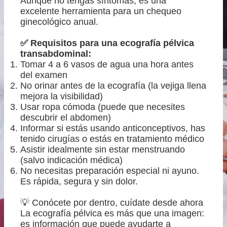
Aunque no tengas síntomas, es una
Obstetricia
excelente herramienta para un chequeo
ginecológico anual.
Mastología
✅ Requisitos para una ecografía pélvica
transabdominal:
Prevencion Oncológica
Tomar 4 a 6 vasos de agua una hora antes
del examen
Métodos Anticonceptivos
No orinar antes de la ecografía (la vejiga llena
mejora la visibilidad)
Usar ropa cómoda (puede que necesites
Productos
descubrir el abdomen)
Informar si estás usando anticonceptivos, has
tenido cirugías o estás en tratamiento médico
Blog
Asistir idealmente sin estar menstruando
(salvo indicación médica)
Eventos
No necesitas preparación especial ni ayuno.
Es rápida, segura y sin dolor.
Contáctame
💡 Conócete por dentro, cuídate desde ahora
La ecografía pélvica es más que una imagen:
es información que puede ayudarte a