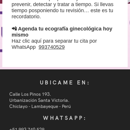
prevenir, detectar y tratar a tiempo. Si llevas
tiempo posponiendo tu revisión… este es tu
recordatorio.
📲 Agenda tu ecografía ginecológica hoy
mismo
Haz clic aquí para separar tu cita por
WhatsApp
993740529
UBICAME EN:
Calle Los Pinos 193.
Urbanización Santa Victoria.
Chiclayo - Lambayeque - Perú
WHATSAPP:
+51 993 740 529