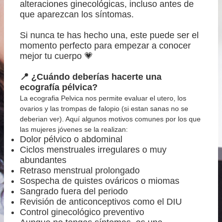
alteraciones ginecológicas, incluso antes de
que aparezcan los síntomas.
Si nunca te has hecho una, este puede ser el
momento perfecto para empezar a conocer
mejor tu cuerpo 💗
📍 ¿Cuándo deberías hacerte una
ecografía pélvica?
Inicio
La ecografia Pelvica nos permite evaluar el utero, los
ovarios y las trompas de falopio (si estan sanas no se
Sobre mí
deberian ver). Aquí algunos motivos comunes por los que
las mujeres jóvenes se la realizan:
Dolor pélvico o abdominal
Ginecología
Ciclos menstruales irregulares o muy
abundantes
Ginecología con Laser
Retraso menstrual prolongado
Sospecha de quistes ováricos o miomas
Sangrado fuera del periodo
Cirugías
Revisión de anticonceptivos como el DIU
Control ginecológico preventivo