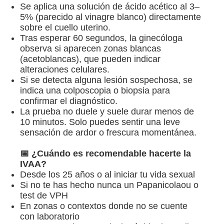
Se aplica una solución de ácido acético al 3–
Cirugías
5% (parecido al vinagre blanco) directamente
sobre el cuello uterino.
Obstetricia
Tras esperar 60 segundos, la ginecóloga
observa si aparecen zonas blancas
(acetoblancas), que pueden indicar
Mastología
alteraciones celulares.
Si se detecta alguna lesión sospechosa, se
indica una colposcopia o biopsia para
Prevencion Oncológica
confirmar el diagnóstico.
La prueba no duele y suele durar menos de
Métodos Anticonceptivos
10 minutos. Solo puedes sentir una leve
sensación de ardor o frescura momentánea.
Productos
📅 ¿Cuándo es recomendable hacerte la
IVAA?
Blog
Desde los 25 años o al iniciar tu vida sexual
Si no te has hecho nunca un Papanicolaou o
test de VPH
Eventos
En zonas o contextos donde no se cuente
con laboratorio