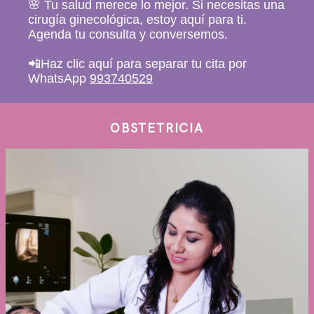
🌸 Tu salud merece lo mejor. Si necesitas una
cirugía ginecológica, estoy aquí para ti.
Agenda tu consulta y conversemos.
📲Haz clic aquí para separar tu cita por
WhatsApp
993740529
OBSTETRICIA