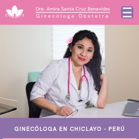
Dra. Amira Santa Cruz Benavides
Ginecóloga Obstetra
GINECÓLOGA EN CHICLAYO - PERÚ