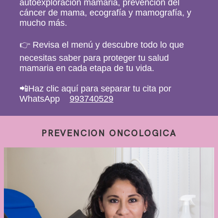
autoexploración mamaria, prevención del
Eventos
cáncer de mama, ecografía y mamografía, y
mucho más.
Contáctame
👉 Revisa el menú y descubre todo lo que
necesitas saber para proteger tu salud
mamaria en cada etapa de tu vida.
📲Haz clic aquí para separar tu cita por
WhatsApp
993740529
PREVENCION ONCOLOGICA