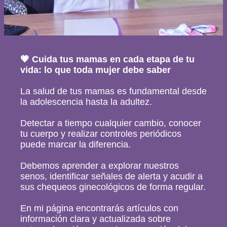
Ginecología con Laser
Cirugías
💗 Cuida tus mamas en cada etapa de tu
vida: lo que toda mujer debe saber
Obstetricia
La salud de tus mamas es fundamental desde
Mastología
la adolescencia hasta la adultez.
Detectar a tiempo cualquier cambio, conocer
Prevencion Oncológica
tu cuerpo y realizar controles periódicos
puede marcar la diferencia.
Métodos Anticonceptivos
Debemos aprender a explorar nuestros
senos, identificar señales de alerta y acudir a
Productos
sus chequeos ginecológicos de forma regular.
En mi página encontrarás artículos con
Blog
información clara y actualizada sobre