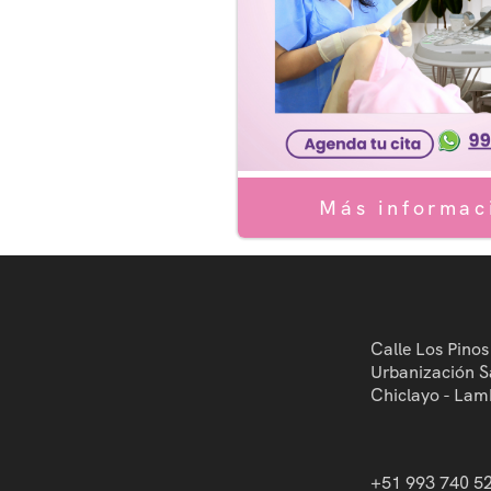
Serv
Servi
Más informac
Calle Los Pinos
Urbanización S
Chiclayo - Lam
+51 993 740 5