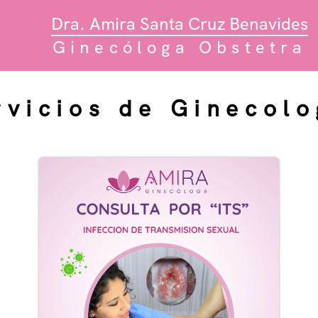
Dra. Amira Santa Cruz Benavides
Ginecóloga Obstetra
rvicios de Ginecolo