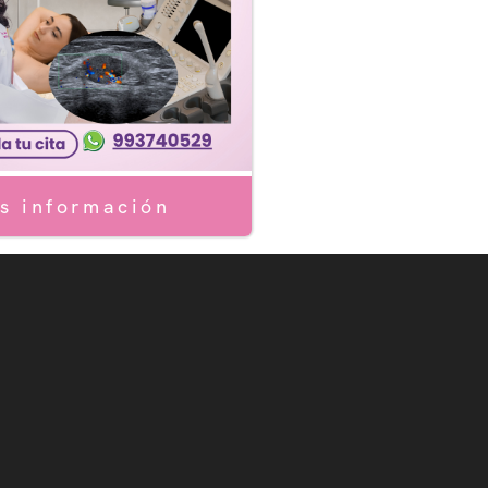
ógica
ptivos
s información