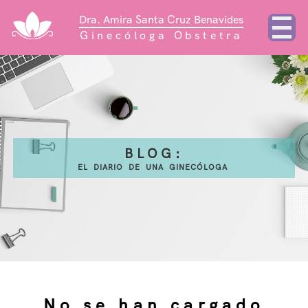
Dra. Amira Santa Cruz Benavides
Ginecóloga Obstetra
BLOG:
EL DIARIO DE UNA GINECÓLOGA
Inicio
Sobre mí
Ginecología
No se han cargado