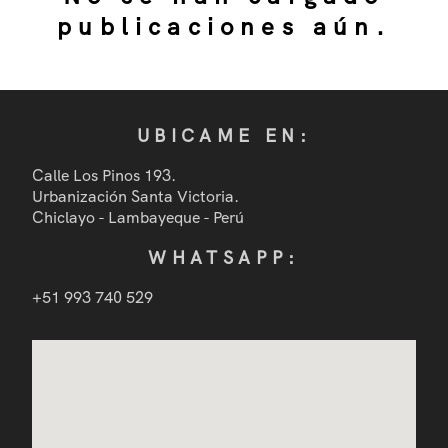
publicaciones aún.
Ginecología con Laser
Cirugías
UBICAME EN:
Obstetricia
Calle Los Pinos 193.
Urbanización Santa Victoria.
Mastología
Chiclayo - Lambayeque - Perú
WHATSAPP:
Prevencion Oncológica
+51 993 740 529
Métodos Anticonceptivos
Productos
Blog