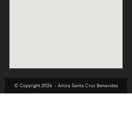
Mastología
Prevencion Oncológica
Métodos Anticonceptivos
Productos
Blog
© Copyright 2026 - Amira Santa Cruz Benavides
Eventos
Contáctame