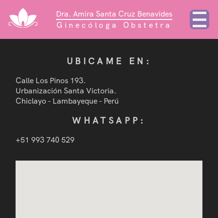
Dra. Amira Santa Cruz Benavides
Ginecóloga Obstetra
UBICAME EN:
Inicio
Calle Los Pinos 193.
Urbanización Santa Victoria.
Chiclayo - Lambayeque - Perú
Sobre mí
WHATSAPP:
Ginecología
+51 993 740 529
Ginecología con Laser
Cirugías
Obstetricia